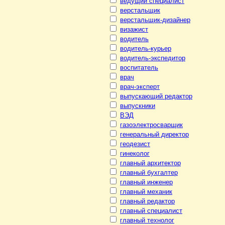
ведущий специалист
верстальщик
верстальщик-дизайнер
визажист
водитель
водитель-курьер
водитель-экспедитор
воспитатель
врач
врач-эксперт
выпускающий редактор
выпускники
ВЭД
газоэлектросварщик
генеральный директор
геодезист
гинеколог
главный архитектор
главный бухгалтер
главный инженер
главный механик
главный редактор
главный специалист
главный технолог