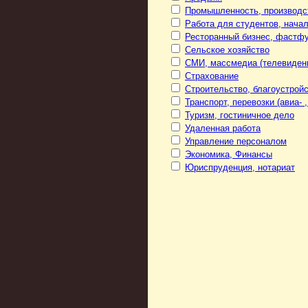
Промышленность, производс
Работа для студентов, нача
Ресторанный бизнес, фастф
Сельское хозяйство
СМИ, массмедиа (телевидени
Страхование
Строительство, благоустрой
Транспорт, перевозки (авиа- ,
Туризм, гостиничное дело
Удаленная работа
Управление персоналом
Экономика, Финансы
Юриспруденция, нотариат