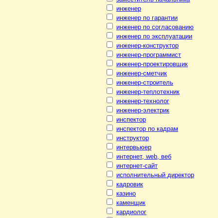
инженер
инженер по гарантии
инженер по согласованию
инженер по эксплуатации
инженер-конструктор
инженер-программист
инженер-проектировщик
инженер-сметчик
инженер-строитель
инженер-теплотехник
инженер-технолог
инженер-электрик
инспектор
инспектор по кадрам
инструктор
интервьюер
интернет, web, веб
интернет-сайт
исполнительный директор
кадровик
казино
каменщик
кардиолог