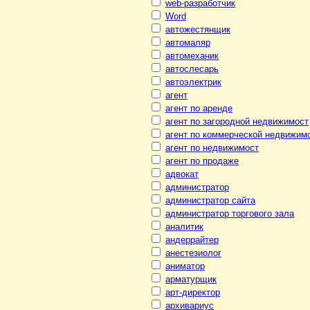
web-разработчик
Word
автожестянщик
автомаляр
автомеханик
автослесарь
автоэлектрик
агент
агент по аренде
агент по загородной недвижимост
агент по коммерческой недвижим
агент по недвижимост
агент по продаже
адвокат
администратор
администратор сайта
администратор торгового зала
аналитик
андеррайтер
анестезиолог
аниматор
арматурщик
арт-директор
архивариус