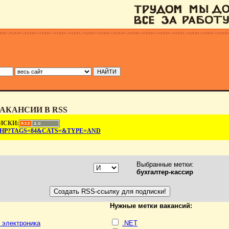
АКАНСИИ В RSS
ИСКИ:
.PHP?TAGS=84&CATS=&TYPE=AND
Выбранные метки:
бухгалтер-кассир
Нужные метки вакансий:
, электроника
.NET