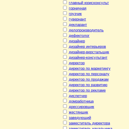
главный юрисконсульт
горничная
грузчик
гувернант
декларант
делопроизводитель
дефектолог
дизайнер
дизайнер интерьеров
дизайнер-верстальщик
дизайнер-консультант
директор
директор по маркетингу
директор по персоналу
директор по продажам
директор по развитию
директор по рекламе
диспетчер
домработница
дрессировщик
жестянщик
заведующий
заместитель директора
заместитель начальника