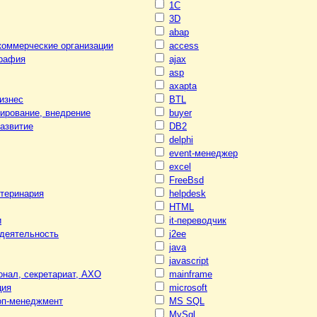
1С
3D
abap
коммерческие организации
access
графия
ajax
asp
axapta
изнес
BTL
тирование, внедрение
buyer
развитие
DB2
delphi
event-менеджер
excel
FreeBsd
етеринария
helpdesk
HTML
и
it-переводчик
 деятельность
j2ee
java
javascript
нал, секретариат, АХО
mainframe
ция
microsoft
оп-менеджмент
MS SQL
MySql