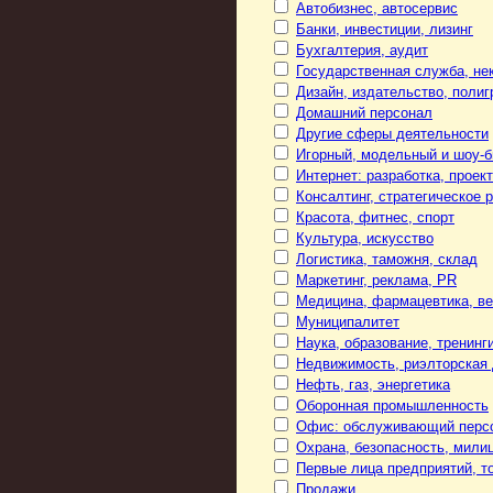
Автобизнес, автосервис
Банки, инвестиции, лизинг
Бухгалтерия, аудит
Государственная служба, не
Дизайн, издательство, поли
Домашний персонал
Другие сферы деятельности
Игорный, модельный и шоу-б
Интернет: разработка, проек
Консалтинг, стратегическое 
Красота, фитнес, спорт
Культура, искусство
Логистика, таможня, склад
Маркетинг, реклама, PR
Медицина, фармацевтика, в
Муниципалитет
Наука, образование, тренинг
Недвижимость, риэлторская
Нефть, газ, энергетика
Оборонная промышленность
Офис: обслуживающий персо
Охрана, безопасность, мили
Первые лица предприятий, т
Продажи