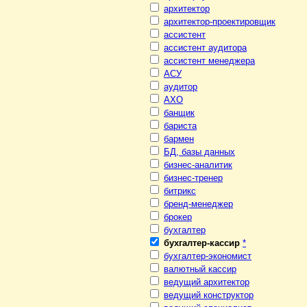
архитектор
архитектор-проектировщик
ассистент
ассистент аудитора
ассистент менеджера
АСУ
аудитор
АХО
банщик
бариста
бармен
БД, базы данных
бизнес-аналитик
бизнес-тренер
битрикс
бренд-менеджер
брокер
бухгалтер
бухгалтер-кассир
*
бухгалтер-экономист
валютный кассир
ведущий архитектор
ведущий конструктор