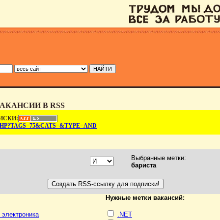
АКАНСИИ В RSS
ИСКИ:
.PHP?TAGS=75&CATS=&TYPE=AND
Выбранные метки:
бариста
Нужные метки вакансий:
, электроника
.NET