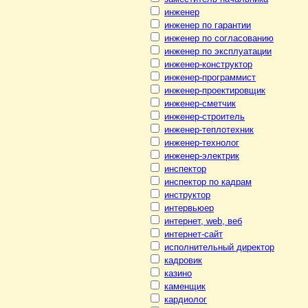
инженер
инженер по гарантии
инженер по согласованию
инженер по эксплуатации
инженер-конструктор
инженер-программист
инженер-проектировщик
инженер-сметчик
инженер-строитель
инженер-теплотехник
инженер-технолог
инженер-электрик
инспектор
инспектор по кадрам
инструктор
интервьюер
интернет, web, веб
интернет-сайт
исполнительный директор
кадровик
казино
каменщик
кардиолог