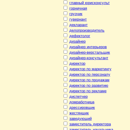
главный юрисконсульт
горничная
грузчик
гувернант
декларант
делопроизводитель
дефектолог
дизайнер
дизайнер интерьеров
дизайнер-верстальщик
дизайнер-консультант
директор
директор по маркетингу
директор по персоналу
директор по продажам
директор по развитию
директор по рекламе
диспетчер
домработница
дрессировщик
жестянщик
заведующий
заместитель директора
заместитель начальника