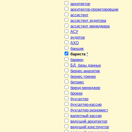
архитектор
архитектор-проектировщик
ассистент
ассистент аудитора
ассистент менеджера
АСУ
аудитор
АХО
банщик
бариста
*
бармен
БД, базы данных
бизнес-аналитик
бизнес-тренер
битрикс
бренд-менеджер
брокер
бухгалтер
бухгалтер-кассир
бухгалтер-экономист
валютный кассир
ведущий архитектор
ведущий конструктор