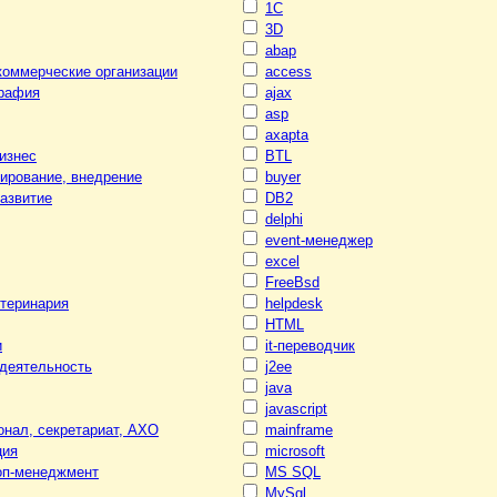
1С
3D
abap
коммерческие организации
access
графия
ajax
asp
axapta
изнес
BTL
тирование, внедрение
buyer
развитие
DB2
delphi
event-менеджер
excel
FreeBsd
етеринария
helpdesk
HTML
и
it-переводчик
 деятельность
j2ee
java
javascript
нал, секретариат, АХО
mainframe
ция
microsoft
оп-менеджмент
MS SQL
MySql