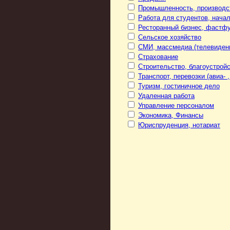
Промышленность, производс
Работа для студентов, нача
Ресторанный бизнес, фастф
Сельское хозяйство
СМИ, массмедиа (телевидени
Страхование
Строительство, благоустрой
Транспорт, перевозки (авиа- ,
Туризм, гостиничное дело
Удаленная работа
Управление персоналом
Экономика, Финансы
Юриспруденция, нотариат