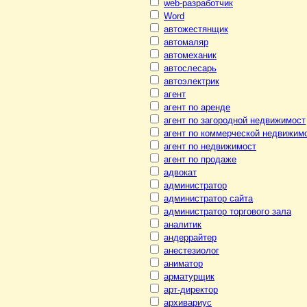
web-разработчик
Word
автожестянщик
автомаляр
автомеханик
автослесарь
автоэлектрик
агент
агент по аренде
агент по загородной недвижимост
агент по коммерческой недвижим
агент по недвижимост
агент по продаже
адвокат
администратор
администратор сайта
администратор торгового зала
аналитик
андеррайтер
анестезиолог
аниматор
арматурщик
арт-директор
архивариус