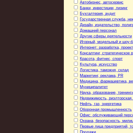
Автобизнес, автосервис
Банки, инвестиции, лизинг
Бухгалтерия, аудит
Государственная служба, не
Дизайн, издательство, поли
Домашний персонал
Другие сферы деятельности
Игорный, модельный и шоу-б
Интернет: разработка, проек
Консалтинг, стратегическое 
Красота, фитнес, спорт
Культура, искусство
Логистика, таможня, склад
Маркетинг, реклама, PR
Медицина, фармацевтика, в
Муниципалитет
Наука, образование, тренинг
Недвижимость, риэлторская
Нефть, газ, энергетика
Оборонная промышленность
Офис: обслуживающий персо
Охрана, безопасность, мили
Первые лица предприятий, т
Продажи