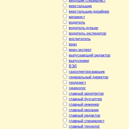
ведущий специалист
верстальщик
верстальщик-дизайнер
визажист
водитель
водитель-курьер
водитель-экспедитор
воспитатель
врач
врач-эксперт
выпускающий редактор
выпускники
ВЭД
газоэлектросварщик
генеральный директор
геодезист
гинеколог
главный архитектор
главный бухгалтер
главный инженер
главный механик
главный редактор
главный специалист
главный технолог