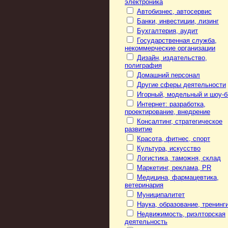
электроника
Автобизнес, автосервис
Банки, инвестиции, лизинг
Бухгалтерия, аудит
Государственная служба,
некоммерческие организации
Дизайн, издательство,
полиграфия
Домашний персонал
Другие сферы деятельности
Игорный, модельный и шоу-б
Интернет: разработка,
проектирование, внедрение
Консалтинг, стратегическое
развитие
Красота, фитнес, спорт
Культура, искусство
Логистика, таможня, склад
Маркетинг, реклама, PR
Медицина, фармацевтика,
ветеринария
Муниципалитет
Наука, образование, тренинг
Недвижимость, риэлторская
деятельность