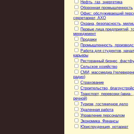
Нефть, газ, энергетика
Оборонная промышленность
Офис: обслуживающий перс
секретариат, АХО
Охрана, безопасность, мили
Первые лица предприятий, то
менеджмент
Продажи
Промышленность, производс
Работа для студентов, нача
карьеры
Ресторанный бизнес, фастф
Сельское хозяйство
СМИ, массмедиа (телевиден
радио)
Страхование
Строительство, благоустрой
Транспорт, перевозки (авиа- ,
речной)
Туризм, гостиничное дело
Удаленная работа
Управление персоналом
Экономика, Финансы
Юриспруденция, нотариат