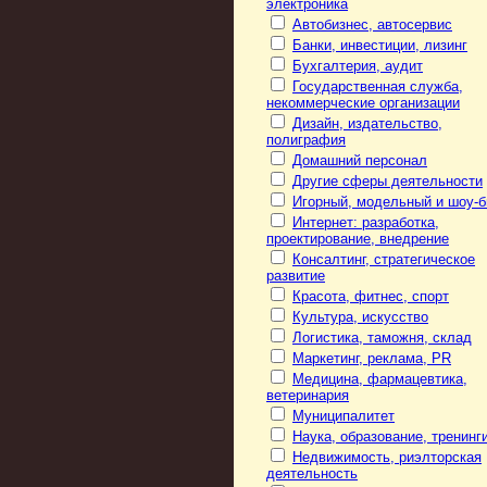
электроника
Автобизнес, автосервис
Банки, инвестиции, лизинг
Бухгалтерия, аудит
Государственная служба,
некоммерческие организации
Дизайн, издательство,
полиграфия
Домашний персонал
Другие сферы деятельности
Игорный, модельный и шоу-б
Интернет: разработка,
проектирование, внедрение
Консалтинг, стратегическое
развитие
Красота, фитнес, спорт
Культура, искусство
Логистика, таможня, склад
Маркетинг, реклама, PR
Медицина, фармацевтика,
ветеринария
Муниципалитет
Наука, образование, тренинг
Недвижимость, риэлторская
деятельность