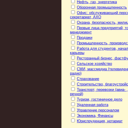
Нефть, газ, энергетика
Оборонная промышленность
Офис: обслуживающий перс
секретариат, АХО
Охрана, безопасность, мили
Первые лица предприятий, то
менеджмент
Продажи
Промышленность, производс
Работа для студентов, нача
карьеры
Ресторанный бизнес, фастф
Сельское хозяйство
СМИ, массмедиа (телевиден
радио)
Страхование
Строительство, благоустрой
Транспорт, перевозки (авиа- ,
речной)
Туризм, гостиничное дело
Удаленная работа
Управление персоналом
Экономика, Финансы
Юриспруденция, нотариат