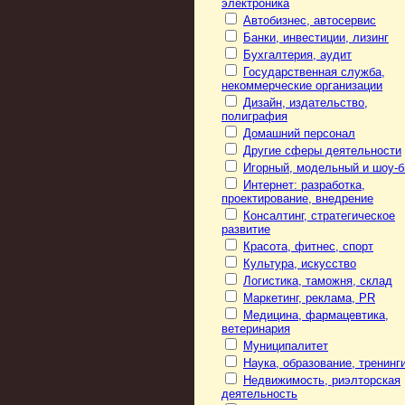
электроника
Автобизнес, автосервис
Банки, инвестиции, лизинг
Бухгалтерия, аудит
Государственная служба,
некоммерческие организации
Дизайн, издательство,
полиграфия
Домашний персонал
Другие сферы деятельности
Игорный, модельный и шоу-б
Интернет: разработка,
проектирование, внедрение
Консалтинг, стратегическое
развитие
Красота, фитнес, спорт
Культура, искусство
Логистика, таможня, склад
Маркетинг, реклама, PR
Медицина, фармацевтика,
ветеринария
Муниципалитет
Наука, образование, тренинг
Недвижимость, риэлторская
деятельность