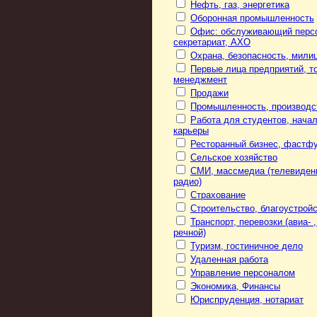
Нефть, газ, энергетика
Оборонная промышленность
Офис: обслуживающий перс
секретариат, АХО
Охрана, безопасность, мили
Первые лица предприятий, то
менеджмент
Продажи
Промышленность, производс
Работа для студентов, нача
карьеры
Ресторанный бизнес, фастф
Сельское хозяйство
СМИ, массмедиа (телевиден
радио)
Страхование
Строительство, благоустрой
Транспорт, перевозки (авиа- ,
речной)
Туризм, гостиничное дело
Удаленная работа
Управление персоналом
Экономика, Финансы
Юриспруденция, нотариат