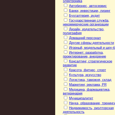
электроника
Автобизнес, автосервис
Банки, инвестиции, лизинг
Бухгалтерия, аудит
Государственная служба,
некоммерческие организации
Дизайн, издательство,
полиграфия
Домашний персонал
Другие сферы деятельности
Игорный, модельный и шоу-б
Интернет: разработка,
проектирование, внедрение
Консалтинг, стратегическое
развитие
Красота, фитнес, спорт
Культура, искусство
Логистика, таможня, склад
Маркетинг, реклама, PR
Медицина, фармацевтика,
ветеринария
Муниципалитет
Наука, образование, тренинг
Недвижимость, риэлторская
деятельность