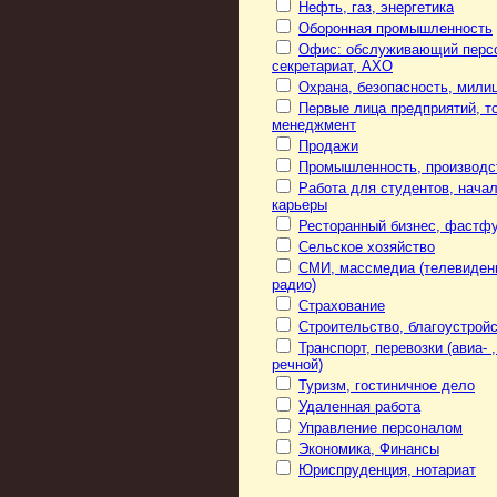
Нефть, газ, энергетика
Оборонная промышленность
Офис: обслуживающий перс
секретариат, АХО
Охрана, безопасность, мили
Первые лица предприятий, то
менеджмент
Продажи
Промышленность, производс
Работа для студентов, нача
карьеры
Ресторанный бизнес, фастф
Сельское хозяйство
СМИ, массмедиа (телевиден
радио)
Страхование
Строительство, благоустрой
Транспорт, перевозки (авиа- ,
речной)
Туризм, гостиничное дело
Удаленная работа
Управление персоналом
Экономика, Финансы
Юриспруденция, нотариат