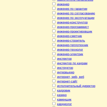
инженер
инженер по гарантии
инженер по согласованию
инженер по эксплуатации
инженер-конструктор
инженер-программист
инженер-проектировщик
инженер-сметчик
инженер-строитель
инженер-теплотехник
инженер-технолог
инженер-электрик
инспектор
инспектор по кадрам
инструктор
интервьюер
интернет, web, веб
интернет-сайт
исполнительный директор
кадровик
казино
каменщик
кардиолог