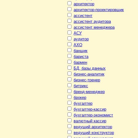
архитектор
архитектор-проектировщик
ассистент
ассистент аудитора
ассистент менеджера
АСУ
аудитор
АХО
банщик
бариста
бармен
БД, базы данных
бизнес-аналитик
бизнес-тренер
битрикс
бренд-менеджер
брокер
бухгалтер
бухгалтер-кассир
бухгалтер-экономист
валютный кассир
ведущий архитектор
ведущий конструктор