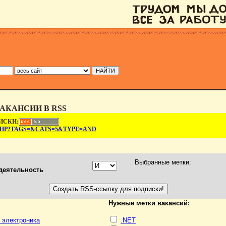
АКАНСИИ В RSS
ИСКИ:
.PHP?TAGS=&CATS=5&TYPE=AND
Выбранные метки:
деятельность
Нужные метки вакансий:
, электроника
.NET