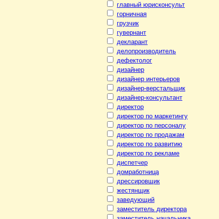
главный юрисконсульт
горничная
грузчик
гувернант
декларант
делопроизводитель
дефектолог
дизайнер
дизайнер интерьеров
дизайнер-верстальщик
дизайнер-консультант
директор
директор по маркетингу
директор по персоналу
директор по продажам
директор по развитию
директор по рекламе
диспетчер
домработница
дрессировщик
жестянщик
заведующий
заместитель директора
заместитель начальника