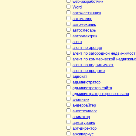
web-разработчик
Word
автожестянщик
автомаляр
автомеханик
автослесарь
автоэлектрик
агент
агент по аренде
агент по загородной недвижимост
агент по коммерческой недвижим
агент по недвижимост
агент по продаже
адвокат
администратор
администратор сайта
администратор торгового зала
аналитик
андеррайтер
анестезиолог
аниматор
арматурщик
арт-директор
архивариус