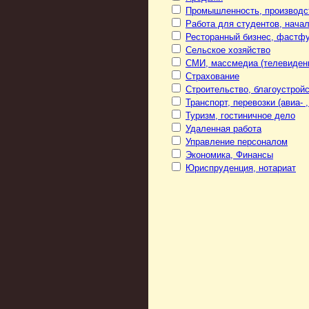
Промышленность, производс
Работа для студентов, нача
Ресторанный бизнес, фастф
Сельское хозяйство
СМИ, массмедиа (телевидени
Страхование
Строительство, благоустрой
Транспорт, перевозки (авиа- ,
Туризм, гостиничное дело
Удаленная работа
Управление персоналом
Экономика, Финансы
Юриспруденция, нотариат