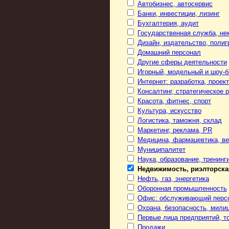
Автобизнес, автосервис
Банки, инвестиции, лизинг
Бухгалтерия, аудит
Государственная служба, не
Дизайн, издательство, поли
Домашний персонал
Другие сферы деятельности
Игорный, модельный и шоу-б
Интернет: разработка, проек
Консалтинг, стратегическое 
Красота, фитнес, спорт
Культура, искусство
Логистика, таможня, склад
Маркетинг, реклама, PR
Медицина, фармацевтика, в
Муниципалитет
Наука, образование, тренинг
Недвижимость, риэлторска
Нефть, газ, энергетика
Оборонная промышленность
Офис: обслуживающий персо
Охрана, безопасность, мили
Первые лица предприятий, т
Продажи