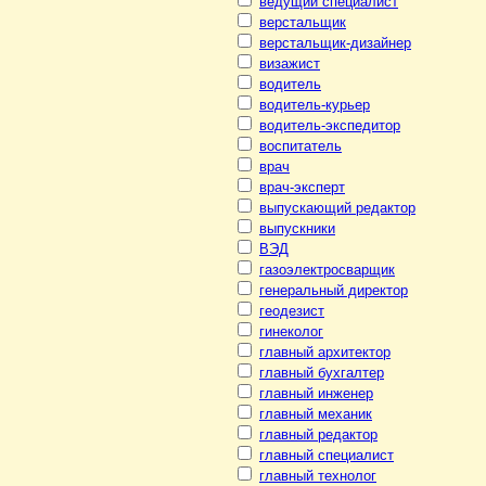
ведущий специалист
верстальщик
верстальщик-дизайнер
визажист
водитель
водитель-курьер
водитель-экспедитор
воспитатель
врач
врач-эксперт
выпускающий редактор
выпускники
ВЭД
газоэлектросварщик
генеральный директор
геодезист
гинеколог
главный архитектор
главный бухгалтер
главный инженер
главный механик
главный редактор
главный специалист
главный технолог