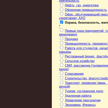
деятельность
Нефть, газ, энергетика
Оборонная промышленность
Офис: обслуживающий перс
секретариат, АХО
Охрана, безопасность, ми
*
Первые лица предприятий, то
менеджмент
Продажи
Промышленность, производс
Работа для студентов, нача
карьеры
Ресторанный бизнес, фастф
Сельское хозяйство
СМИ, массмедиа (телевиден
радио)
Страхование
Строительство, благоустрой
Транспорт, перевозки (авиа- ,
речной)
Туризм, гостиничное дело
Удаленная работа
Управление персоналом
Экономика, Финансы