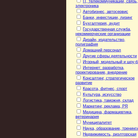
IT, телекоммуникации, связь,
электроника
Автобизнес, автосервис
Банки, инвестиции, лизинг
Бухгалтерия, аудит
Государственная служба,
некоммерческие организации
Дизайн, издательство,
полиграфия
Домашний персонал
Другие сферы деятельности
Игорный, модельный и шоу-б
Интернет: разработка,
проектирование, внедрение
Консалтинг, стратегическое
развитие
Красота, фитнес, спорт
Культура, искусство
Логистика, таможня, склад
Маркетинг, реклама, PR
Медицина, фармацевтика,
ветеринария
Муниципалитет
Наука, образование, тренинг
Недвижимость, риэлторская