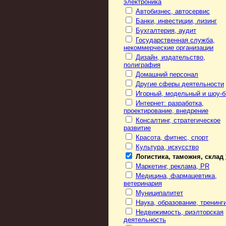
электроника
Автобизнес, автосервис
Банки, инвестиции, лизинг
Бухгалтерия, аудит
Государственная служба,
некоммерческие организации
Дизайн, издательство,
полиграфия
Домашний персонал
Другие сферы деятельности
Игорный, модельный и шоу-б
Интернет: разработка,
проектирование, внедрение
Консалтинг, стратегическое
развитие
Красота, фитнес, спорт
Культура, искусство
Логистика, таможня, склад
Маркетинг, реклама, PR
Медицина, фармацевтика,
ветеринария
Муниципалитет
Наука, образование, тренинг
Недвижимость, риэлторская
деятельность