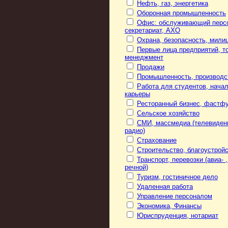
Нефть, газ, энергетика
Оборонная промышленность
Офис: обслуживающий перс
секретариат, АХО
Охрана, безопасность, мили
Первые лица предприятий, то
менеджмент
Продажи
Промышленность, производс
Работа для студентов, нача
карьеры
Ресторанный бизнес, фастф
Сельское хозяйство
СМИ, массмедиа (телевиден
радио)
Страхование
Строительство, благоустрой
Транспорт, перевозки (авиа- ,
речной)
Туризм, гостиничное дело
Удаленная работа
Управление персоналом
Экономика, Финансы
Юриспруденция, нотариат